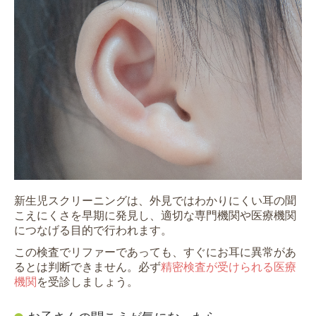
小学生以上のお子様へ
神奈川県聴覚障害者福祉センター
Instagram
新生児スクリーニングは、外見ではわかりにくい耳の聞
こえにくさを早期に発見し、適切な専門機関や医療機関
につなげる目的で行われます。
この検査でリファーであっても、すぐにお耳に異常があ
るとは判断できません。必ず
精密検査が受けられる医療
機関
を受診しましょう。