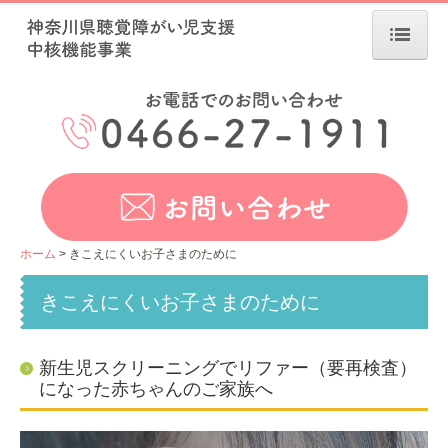
ホーム
お知らせ
事業について
相談支援
家族教室
ホーム
きこえにくいお子さまのために
巡回支援
きこえにくいお子さまのために
研修会
きこえにくいお子さまのために
新生児スクリーニングでリファー（要再検査）
になった赤ちゃんのご家族へ
アクセス・お問い合わせ
リンク