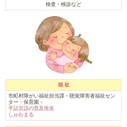
検査・検診など
福 祉
市町村障がい福祉担当課・聴覚障害者福祉セン
ター・保育園・
手話言語の普及推進
しゅわまる